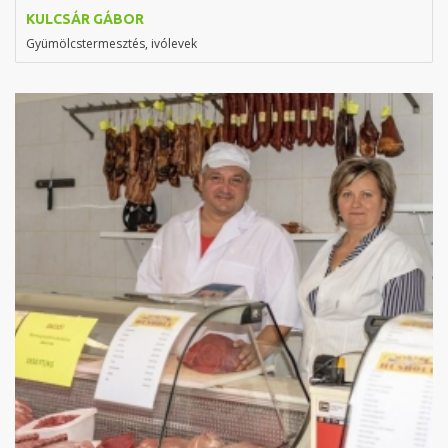
KULCSÁR GÁBOR
Gyümölcstermesztés, ivólevek