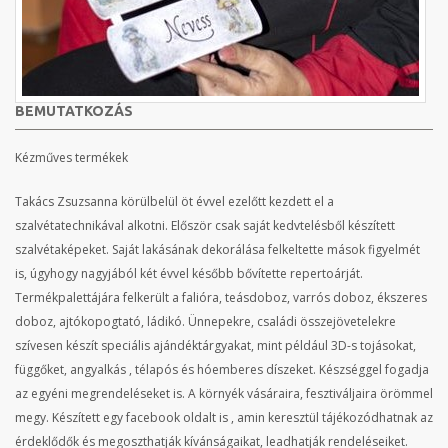
BEMUTATKOZÁS
Kézműves termékek
Takács Zsuzsanna körülbelül öt évvel ezelőtt kezdett el a
szalvétatechnikával alkotni. Először csak saját kedvtelésből készített
szalvétaképeket. Saját lakásának dekorálása felkeltette mások figyelmét
is, úgyhogy nagyjából két évvel később bővítette repertoárját.
Termékpalettájára felkerült a falióra, teásdoboz, varrós doboz, ékszeres
doboz, ajtókopogtató, ládikó. Ünnepekre, családi összejövetelekre
szívesen készít speciális ajándéktárgyakat, mint például 3D-s tojásokat,
függőket, angyalkás , télapós és hóemberes díszeket. Készséggel fogadja
az egyéni megrendeléseket is. A környék vásáraira, fesztiváljaira örömmel
megy. Készített egy facebook oldalt is , amin keresztül tájékozódhatnak az
érdeklődők és megoszthatják kívánságaikat, leadhatják rendeléseiket.