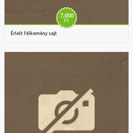
7,000
Ft
Érlelt félkemény sajt