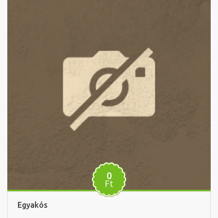
0
Ft
Egyakós