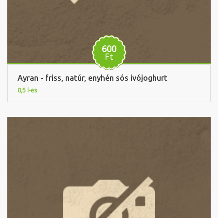
600
Ft
Ayran - friss, natúr, enyhén sós ivójoghurt
0,5 l-es