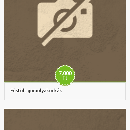
7,000
Ft
Füstölt gomolyakockák