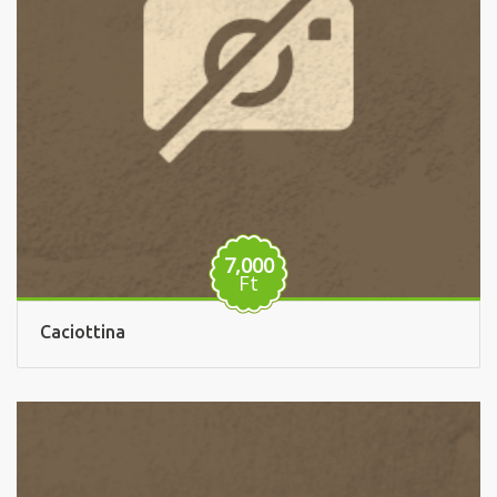
7,000
Ft
Caciottina