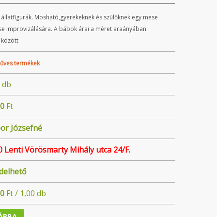
állatfigurák. Mosható,gyerekeknek és szülőknek egy mese
ese improvizálására. A bábok árai a méret araányában
 között
űves termékek
db
00
Ft
or Józsefné
 Lenti Vörösmarty Mihály utca 24/F.
delhető
00
Ft / 1,00 db
ÁRBA