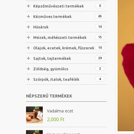
Képzőművészeti termékek
0
Kézműves termékek
65
Húsáruk
10
Mézek, méhészeti termékek
15
Olajok, ecetek, krémek, fűszerek
10
Sajtok, tejtermékek
29
Zöldség, gyümölcs
2
Szörpök, italok, teafélék
4
NÉPSZERŰ TERMÉKEK
Vadalma ecet
2,000
Ft