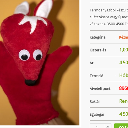
Termoanyagból készült 
eljátszására vagy új m
változnak. 3500-4500 Ft
Kategória
:
Kézm
1,00
Kiszerelés
:
4 5
Ár
:
Hób
Termelő
:
8960
Átvételi pont
:
Ren
Raktár
:
4 5
Egységár
:
KOS