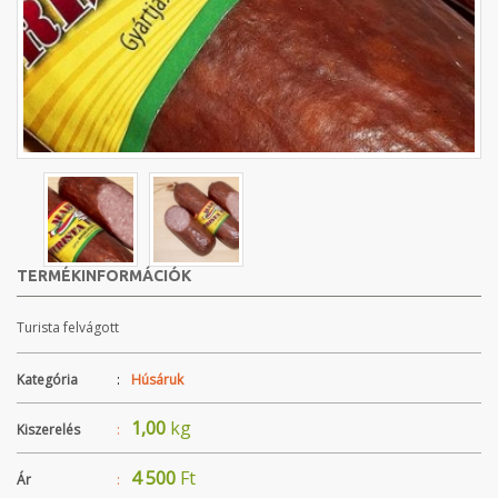
TERMÉKINFORMÁCIÓK
Turista felvágott
Kategória
:
Húsáruk
1,00
kg
Kiszerelés
:
4 500
Ft
Ár
: